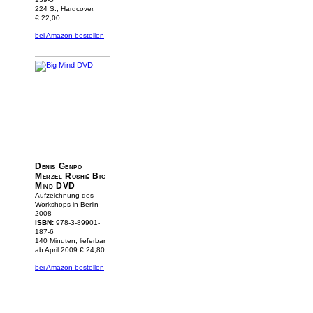
224 S., Hardcover,
€ 22,00
bei Amazon bestellen
Denis Genpo
Merzel Roshi: Big
Mind DVD
Aufzeichnung des
Workshops in Berlin
2008
ISBN:
978-3-89901-
187-6
140 Minuten, lieferbar
ab April 2009
€ 24,80
bei Amazon bestellen