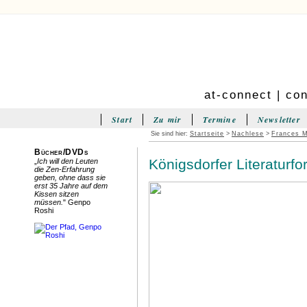
at-connect | co
Start
Zu mir
Termine
Newsletter
Sie sind hier:
Startseite
>
Nachlese
>
Frances 
Bücher/DVDs
Königsdorfer Literaturf
„
Ich will den Leuten
die Zen-Erfahrung
geben, ohne dass sie
erst 35 Jahre auf dem
Kissen sitzen
müssen.
" Genpo
Roshi