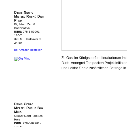
Denis Genpo
Merzel Roshi: Der
Pfad
Big Mind, Zen &
Bodhisattva
ISBN:
978-3-89901-
180-7
320 S., Hardcover, €
24,80
bei Amazon bestellen
Zu Gast im Königsdorfer Literaturforum 
Buch: Annegret Torspecken Projektinitiato
und Lektor für die zusätzlichen Beiträge i
Denis Genpo
Merzel Roshi: Big
Mind
Großer Geist - großes
Herz
ISBN:
978-3-89901-
139-5