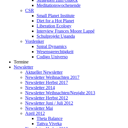
Strategien zum Glueck
Meditationswochenende
CSR
Small Planet Institute
Diet for a Hot Planet
Liberation Ecology
Interview Frances Moore Lappé
Schulprojekt Uganda
Vordenker
Spiral Dynamics
Wesensgerechtigkeit
Codigo Universo
Termine
Newsletter
Aktueller Newsletter
Newsletter Weihnachten 2017
Newsletter Herbst 2017
Newsletter 2014
Newsletter Weihnachten/Neujahr 2013
Newsletter Herbst 2012
Newsletter Juni / Juli 2012
Newsletter Mai
April 2012
Theta Balance
Tattva Viveka