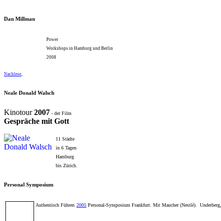
Dan Millman
Power
Workshops in Hamburg und Berlin
2008
Nachlese
,
Neale Donald Walsch
Kinotour
2007
- der Film
Gespräche mit Gott
11 Städte
in 6 Tagen
Hamburg
bis Zürich.
Personal Symposium
Authentisch Führen
2005
Personal-Symposium Frankfurt. Mit Maucher (Nestlé). Underberg, 