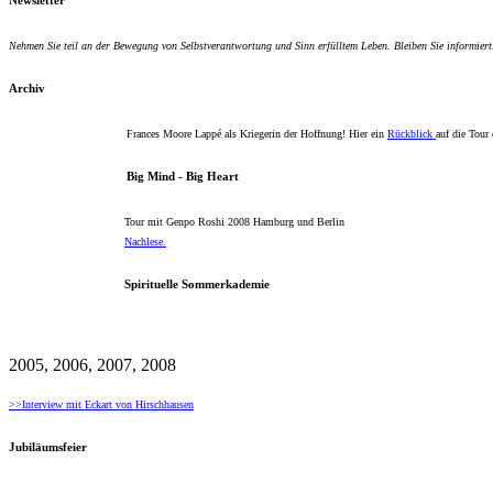
Newsletter
Nehmen Sie teil an der Bewegung von Selbstverantwortung und Sinn erfülltem Leben. Bleiben Sie informiert
Archiv
Frances Moore Lappé als Kriegerin der Hoffnung! Hier ein
Rückblick
auf die Tour
Big Mind - Big Heart
Tour mit Genpo Roshi 2008 Hamburg und Berlin
Nachlese.
Spirituelle Sommerkademie
2005, 2006, 2007, 2008
>>Interview mit Eckart von Hirschhausen
Jubiläumsfeier