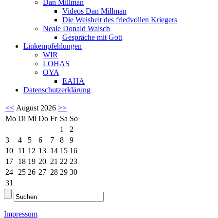
Dan Millman
Videos Dan Millman
Die Weisheit des friedvollen Kriegers
Neale Donald Walsch
Gespräche mit Gott
Linkempfehlungen
WIR
LOHAS
OYA
EAHA
Datenschutzerklärung
<<
August 2026
>>
Mo
Di
Mi
Do
Fr
Sa
So
1
2
3
4
5
6
7
8
9
10
11
12
13
14
15
16
17
18
19
20
21
22
23
24
25
26
27
28
29
30
31
Impressum