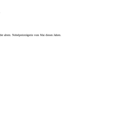
.
 der altern. Nobelpreisträgerin vom Mai diesen Jahres.