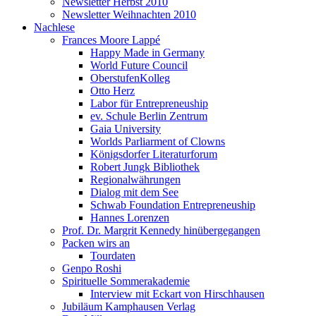
Newsletter Herbst 2010
Newsletter Weihnachten 2010
Nachlese
Frances Moore Lappé
Happy Made in Germany
World Future Council
OberstufenKolleg
Otto Herz
Labor für Entrepreneuship
ev. Schule Berlin Zentrum
Gaia University
Worlds Parliarment of Clowns
Königsdorfer Literaturforum
Robert Jungk Bibliothek
Regionalwährungen
Dialog mit dem See
Schwab Foundation Entrepreneuship
Hannes Lorenzen
Prof. Dr. Margrit Kennedy hinübergegangen
Packen wirs an
Tourdaten
Genpo Roshi
Spirituelle Sommerakademie
Interview mit Eckart von Hirschhausen
Jubiläum Kamphausen Verlag