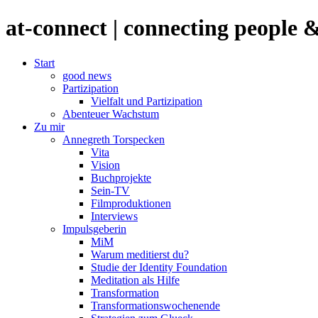
at-connect | connecting people
Start
good news
Partizipation
Vielfalt und Partizipation
Abenteuer Wachstum
Zu mir
Annegreth Torspecken
Vita
Vision
Buchprojekte
Sein-TV
Filmproduktionen
Interviews
Impulsgeberin
MiM
Warum meditierst du?
Studie der Identity Foundation
Meditation als Hilfe
Transformation
Transformationswochenende