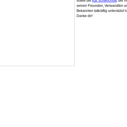
sowie bei
Kai Schwochow
, der mi
seinen Freunden, Verwandten u
Bekannten tatkräftig unterstützt h
Danke dir!