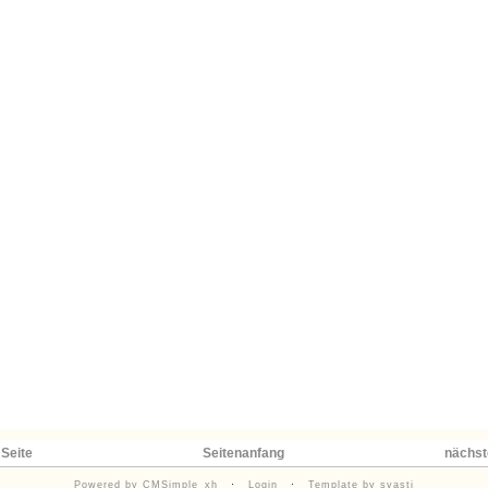
 Seite
Seitenanfang
nächst
Powered by CMSimple_xh
·
Login
·
Template by svasti