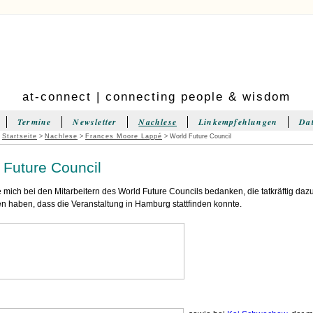
at-connect | connecting people & wisdom
Termine
Newsletter
Nachlese
Linkempfehlungen
Da
:
Startseite
>
Nachlese
>
Frances Moore Lappé
> World Future Council
 Future Council
 mich bei den Mitarbeitern des World Future Councils bedanken, die tatkräftig daz
n haben, dass die Veranstaltung in Hamburg stattfinden konnte.