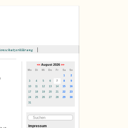
tenschutzerklärung
<<
August 2026
>>
Mo
Di
Mi
Do
Fr
Sa
So
1
2
u
3
4
5
6
7
8
9
10
11
12
13
14
15
16
17
18
19
20
21
22
23
24
25
26
27
28
29
30
31
Impressum