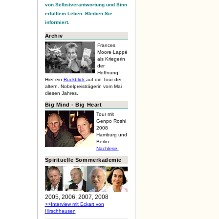
von Selbstverantwortung und Sinn
erfülltem Leben. Bleiben Sie
informiert.
Archiv
Frances
Moore Lappé
als Kriegerin
der
Hoffnung!
Hier ein
Rückblick
auf die Tour der
altern. Nobelpreisträgerin vom Mai
diesen Jahres.
Big Mind - Big Heart
Tour mit
Genpo Roshi
2008
Hamburg und
Berlin
Nachlese.
Spirituelle Sommerkademie
2005, 2006, 2007, 2008
>>Interview mit Eckart von
Hirschhausen