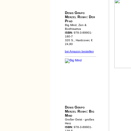
Denis Genpo
Merzel Roshi: Der
Pfad
Big Mind, Zen &
Bodhisattva
ISBN:
978-3-89901-
180-7
320 S., Hardcover, €
24,80
bei Amazon bestellen
Denis Genpo
Merzel Roshi: Big
Mind
Großer Geist - großes
Herz
ISBN:
978-3-89901-
139-5