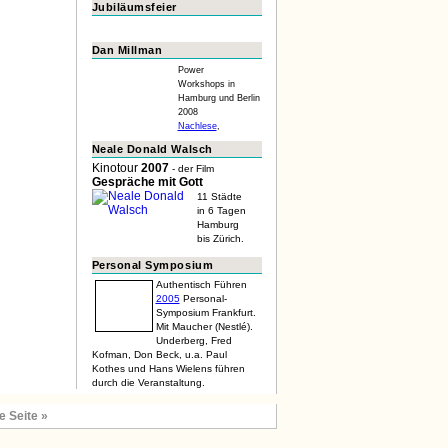
Jubiläumsfeier
Dan Millman
Power
Workshops in
Hamburg und Berlin
2008
Nachlese
,
Neale Donald Walsch
Kinotour
2007
- der Film
Gespräche mit Gott
11 Städte
in 6 Tagen
Hamburg
bis Zürich.
Personal Symposium
Authentisch Führen
2005
Personal-
Symposium Frankfurt.
Mit Maucher (Nestlé).
Underberg, Fred
Kofman, Don Beck, u.a. Paul
Kothes und Hans Wielens führen
durch die Veranstaltung.
e Seite »