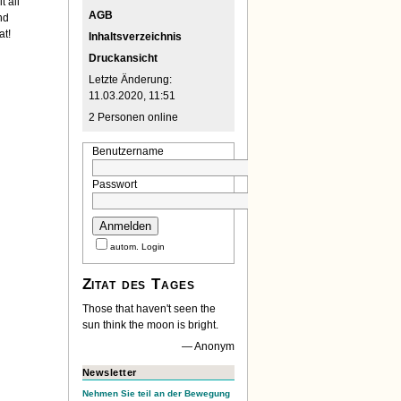
t all
AGB
nd
at!
Inhaltsverzeichnis
Druckansicht
Letzte Änderung:
11.03.2020, 11:51
2 Personen online
Benutzername
Passwort
autom. Login
Zitat des Tages
Those that haven't seen the
sun think the moon is bright.
Anonym
Newsletter
Nehmen Sie teil an der Bewegung