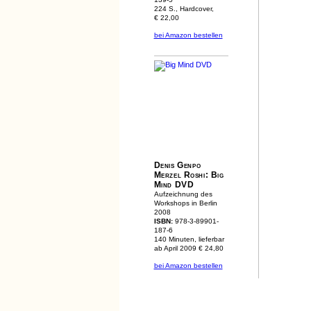
224 S., Hardcover,
€ 22,00
bei Amazon bestellen
Denis Genpo
Merzel Roshi: Big
Mind DVD
Aufzeichnung des
Workshops in Berlin
2008
ISBN:
978-3-89901-
187-6
140 Minuten, lieferbar
ab April 2009
€ 24,80
bei Amazon bestellen