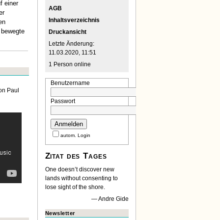
f einer
AGB
er
Inhaltsverzeichnis
en
s bewegte
Druckansicht
Letzte Änderung:
11.03.2020, 11:51
1
Person online
Benutzername
von Paul
Passwort
autom. Login
Zitat des Tages
One doesn’t discover new
lands without consenting to
lose sight of the shore.
Andre Gide
Newsletter