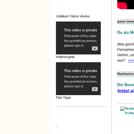
Jubiläum Tattva Viveka
good news 
Du als M
Was gesch
Fernsehen?
Gehirn, u
Heilenergetik
aus?
>>
Meditation
Die Bere
Artikel a
Film-Tipps