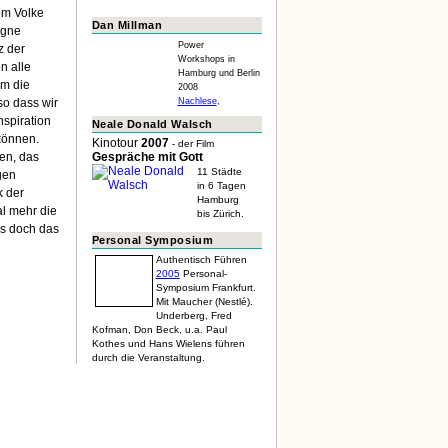
om Volke
Dan Millman
agne
Power
rz der
Workshops in
n alle
Hamburg und Berlin
am die
2008
Nachlese
,
so dass wir
nspiration
Neale Donald Walsch
können.
Kinotour
2007
- der Film
Gespräche mit Gott
en, das
11 Städte
gen
in 6 Tagen
k der
Hamburg
l mehr die
bis Zürich.
as doch das
Personal Symposium
Authentisch Führen
2005
Personal-
Symposium Frankfurt.
Mit Maucher (Nestlé).
Underberg, Fred
Kofman, Don Beck, u.a. Paul
Kothes und Hans Wielens führen
durch die Veranstaltung.