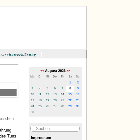
tenschutzerklärung
<<
August 2026
>>
Mo
Di
Mi
Do
Fr
Sa
So
1
2
3
4
5
6
7
8
9
Wir brauchen mehr Civil Courage!
10
11
12
13
14
15
16
17
18
19
20
21
22
23
24
25
26
27
28
29
30
31
 Menschen
ahrung
 des Tuns
Impressum