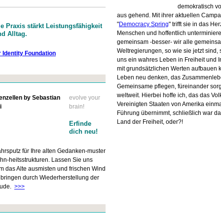
demokratisch v
aus gehend. Mit ihrer aktuellen Camp
"
Democracy Spring
" trifft sie in das He
le Praxis stärkt Leistungsfähigkeit
Menschen und hoffentlich unterminiere
d Alltag.
gemeinsam -besser- wir alle gemeins
Weltregierungen, so wie sie jetzt sind, 
r Identity Foundation
uns ein wahres Leben in Freiheit und I
mit grundsätzlichen Werten aufbauen 
Leben neu denken, das Zusammenleb
Gemeinsame pflegen, füreinander sor
weltweit. Hierbei hoffe ich, das das Vol
evolve your
Vereinigten Staaten von Amerika einma
brain!
Führung übernimmt, schließlich war d
Land der Freiheit, oder?!
Erfinde
dich neu!
ahrsputz für Ihre alten Gedanken-muster
n-heitsstrukturen. Lassen Sie uns
 das Alte ausmisten und frischen Wind
 bringen durch Wiederherstellung der
eude.
>>>