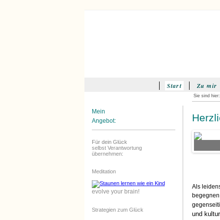
Start
Zu mir
Sie sind hier:
Mein
Herzl
Angebot:
Für dein Glück
kusprojekt für Kinder in Klein Jasedow
selbst Verantwortung
übernehmen
:
Meditation
Als leiden
evolve your brain!
begegnen,
gegenseit
Strategien zum Glück
und kultu