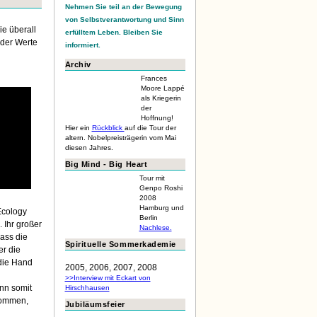
Nehmen Sie teil an der Bewegung
von Selbstverantwortung und Sinn
ie überall
erfülltem Leben. Bleiben Sie
 der Werte
informiert.
Archiv
Frances
Moore Lappé
als Kriegerin
der
Hoffnung!
Hier ein
Rückblick
auf die Tour der
altern. Nobelpreisträgerin vom Mai
diesen Jahres.
Big Mind - Big Heart
Tour mit
Genpo Roshi
2008
Hamburg und
Ecology
Berlin
 Ihr großer
Nachlese.
dass die
Spirituelle Sommerkademie
r die
 die Hand
2005, 2006, 2007, 2008
>>Interview mit Eckart von
nn somit
Hirschhausen
kommen,
Jubiläumsfeier