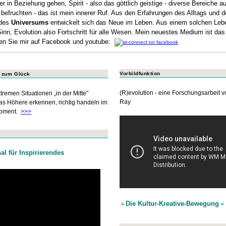
r in Beziehung gehen, Spirit - also das göttlich geistige - diverse Bereiche au
 befruchten - das ist mein innerer Ruf. Aus den Erfahrungen des Alltags und d
 des
Universums
entwickelt sich das Neue im Leben. Aus einem solchen Leb
Sinn, Evolution also Fortschritt für alle Wesen. Mein neuestes Medium ist da
gen Sie mir auf Facebook und youtube:
Vorbildfunktion
n zum Glück
(R)evolution - eine Forschungsarbeit 
xtremen
Situationen
„in der Mitte"
Ray
das Höhere erkennen, richtig handeln im
Moment.
>>>
al für Inspirierendes
Die Kultur-Kreative-Bewegung
>
<