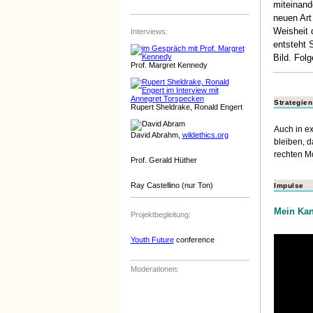
miteinande
neuen Art
Weisheit
Interviews:
entsteht 
Bild. Fol
Prof. Margret Kennedy
Strategie
Rupert Sheldrake, Ronald Engert
Auch in e
David Abrahm,
wildethics.org
bleiben, 
rechten 
Prof. Gerald Hüther
Ray Castellino (nur Ton)
Impulse
Mein Kan
Projektbegleitung:
Youth Future
conference
Moderationen: