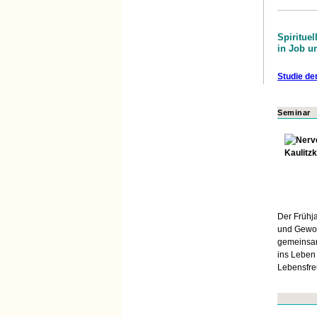
Spirituel
in Job un
Studie de
Seminar
Der Frühj
und Gewoh
gemeinsam
ins Leben
Lebensfr