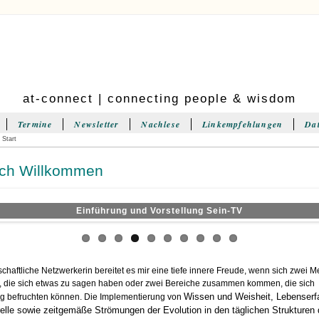
at-connect | connecting people & wisdom
Termine
Newsletter
Nachlese
Linkempfehlungen
Da
 Start
ich Willkommen
Einführung und Vorstellung Sein-TV
schaftliche Netzwerkerin bereitet es mir eine tiefe innere Freude, wenn sich zwei
 die sich etwas zu sagen haben oder zwei Bereiche zusammen kommen, die sich
Wissen
und
Weisheit
, Lebenserf
ig befruchten können. Die Implementierung von
relle sowie zeitgemäße Strömungen der Evolution in den täglichen Strukturen