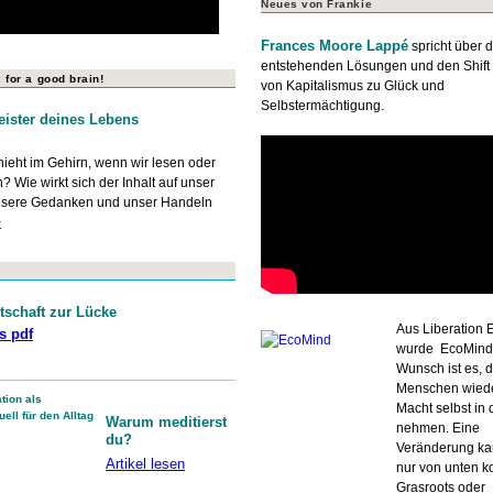
Neues von Frankie
Frances Moore Lappé
spricht über d
entstehenden Lösungen und den Shift
for a good brain!
von Kapitalismus zu Glück und
Selbstermächtigung.
eister deines Lebens
ieht im Gehirn, wenn wir lesen oder
 Wie wirkt sich der Inhalt auf unser
nsere Gedanken und unser Handeln
>
itschaft zur Lücke
Aus Liberation 
ls pdf
wurde EcoMind.
Wunsch ist es, 
Menschen wiede
Macht selbst in
Warum
meditierst
nehmen. Eine
du?
Veränderung ka
Artikel lesen
nur von unten 
Grasroots oder